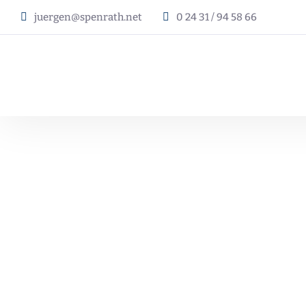
juergen@spenrath.net
0 24 31 / 94 58 66