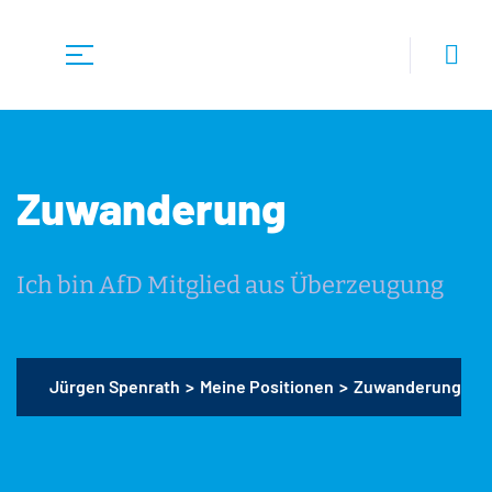
Zuwanderung
Ich bin AfD Mitglied aus Überzeugung
Jürgen Spenrath
>
Meine Positionen
>
Zuwanderung