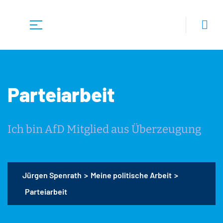
Parteiarbeit
Ich bin AfD Mitglied aus Überzeugung
Jürgen Spenrath
>
Meine politische Arbeit
>
Parteiarbeit